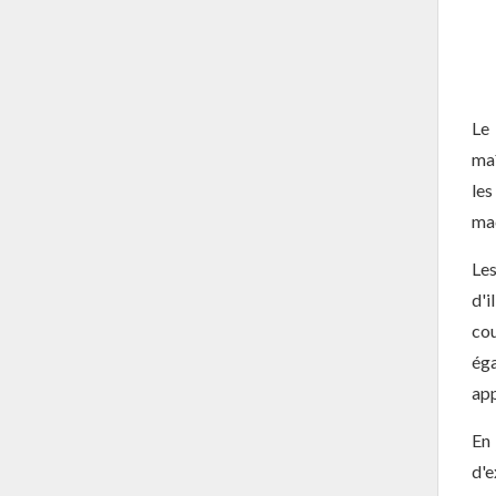
Le
maî
les
mac
Le
d'i
cou
éga
app
En 
d'e