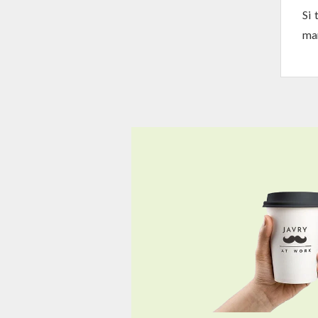
Si 
man