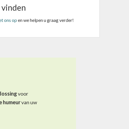
t vinden
t ons op
en we helpen u graag verder!
plossing
voor
e humeur
van uw