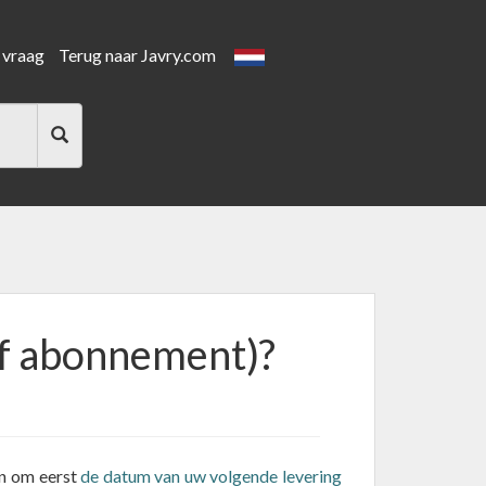
 vraag
Terug naar Javry.com
ief abonnement)?
an om eerst
de datum van uw volgende levering