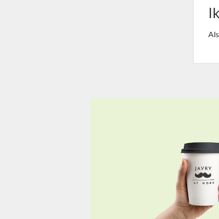
I
Als