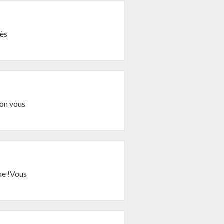
rès
 on vous
he !Vous