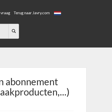
 vraag
Terug naar Javry.com
ijn abonnement
aakproducten,...)