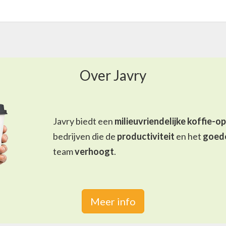
Over Javry
Javry biedt een
milieuvriendelijke koffie-o
bedrijven die de
productiviteit
en het
goed
team
verhoogt
.
Meer info