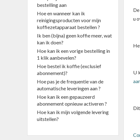
bestelling aan
De 
Hoe en wanneer kan ik
u o
reinigingsproducten voor mijn
koffiezetapparaat bestellen ?
Ik ben (bijna) geen koffie meer, wat
kan ik doen?
Het
Hoe kan ik een vorige bestelling in
1 klik aanbevelen?
Hoe bestel ik koffie (exclusief
U 
abonnement)?
aan
Hoe pas je de frequentie van de
automatische leveringen aan ?
Hoe kan ik een gepauzeerd
abonnement opnieuw activeren ?
Dit
Hoe kan ik mijn volgende levering
uitstellen?
Co