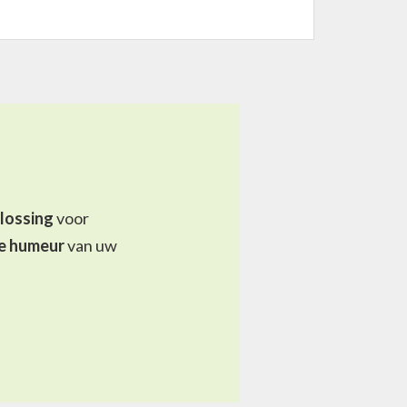
plossing
voor
e humeur
van uw